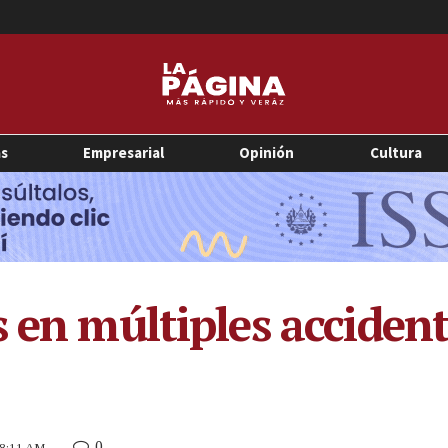
as
Empresarial
Opinión
Cultura
 en múltiples accident
0
 8:11 AM