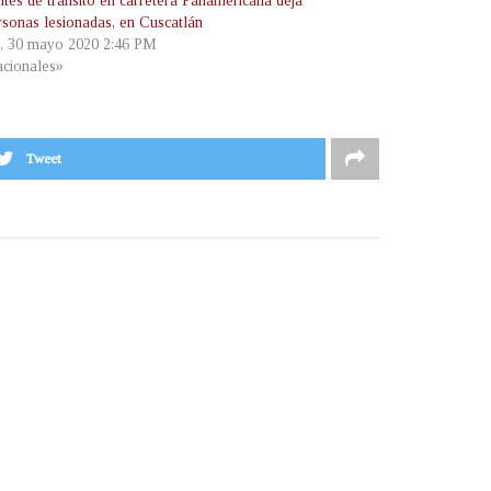
ntes de tránsito en carretera Panamericana deja
rsonas lesionadas, en Cuscatlán
, 30 mayo 2020 2:46 PM
cionales»
Tweet