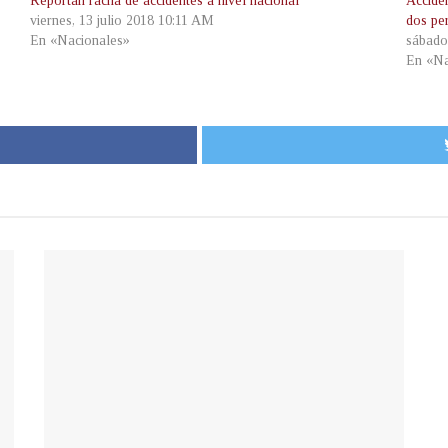
Reportan racha de accidentes a nivel nacional
Accide
viernes, 13 julio 2018 10:11 AM
dos pe
En «Nacionales»
sábado
En «Na