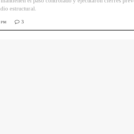
 mantienen el paso controlado y ejecutaron cierres pre
dio estructural.
3
5 PM