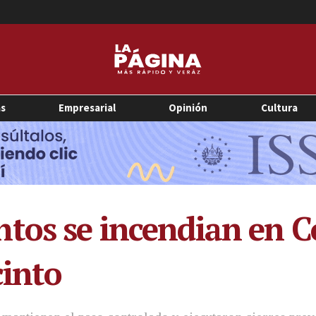
as
Empresarial
Opinión
Cultura
tos se incendian en 
cinto