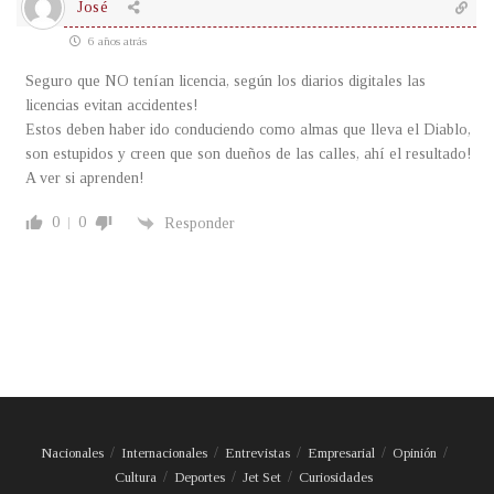
José
6 años atrás
Seguro que NO tenían licencia, según los diarios digitales las
licencias evitan accidentes!
Estos deben haber ido conduciendo como almas que lleva el Diablo,
son estupidos y creen que son dueños de las calles, ahí el resultado!
A ver si aprenden!
0
0
Responder
Nacionales
Internacionales
Entrevistas
Empresarial
Opinión
Cultura
Deportes
Jet Set
Curiosidades