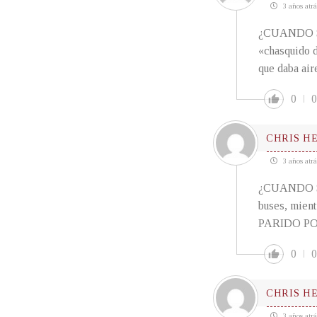
3 años atrá
¿CUANDO SE
«chasquido d
que daba air
0
0
CHRIS H
3 años atrá
¿CUANDO SE
buses, mient
PARIDO PO
0
0
CHRIS H
3 años atrá