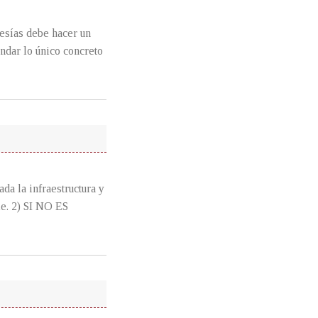
as debe hacer un
andar lo único concreto
la infraestructura y
le. 2) SI NO ES