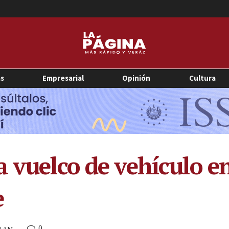
as
Empresarial
Opinión
Cultura
 vuelco de vehículo en
e
0
02 AM