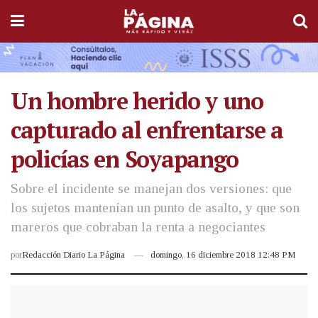
Un hombre herido y uno
capturado al enfrentarse a
policías en Soyapango
Sobre el incidente se manejan dos versiones: que
los sujetos mantenían un punto de asalto, y que son
mareros que cobraban la renta a negociantes
por
Redacción Diario La Página
domingo, 16 diciembre 2018 12:48 PM