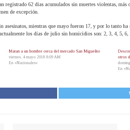
han registrado 62 días acumulados sin muertes violentas, más
gimen de excepción.
sin asesinatos, mientras que mayo fueron 17, y por lo tanto ha
ctualmente los días de julio sin homicidios son: 2, 3, 4, 5, 6, 
Matan a un hombre cerca del mercado San Miguelito
Descon
viernes, 4 mayo 2018 8:09 AM
otros 
En «Nacionales»
doming
En «Na