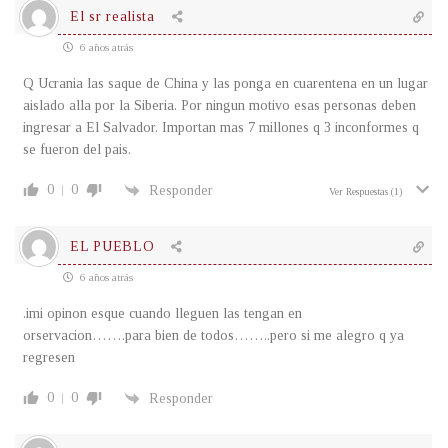
El sr realista
6 años atrás
Q Ucrania las saque de China y las ponga en cuarentena en un lugar
aislado alla por la Siberia. Por ningun motivo esas personas deben
ingresar a El Salvador. Importan mas 7 millones q 3 inconformes q
se fueron del pais.
0
0
Responder
Ver Respuestas
(1)
EL PUEBLO
6 años atrás
.imi opinon esque cuando lleguen las tengan en
orservacion…….para bien de todos……..pero si me alegro q ya
regresen
0
0
Responder