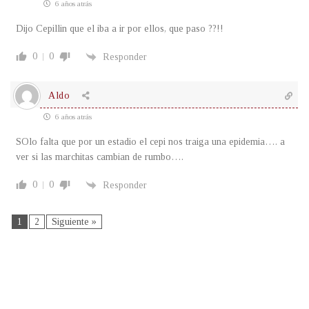
6 años atrás
Dijo Cepillin que el iba a ir por ellos, que paso ??!!
0
0
Responder
Aldo
6 años atrás
SOlo falta que por un estadio el cepi nos traiga una epidemia…. a
ver si las marchitas cambian de rumbo….
0
0
Responder
1
2
Siguiente »