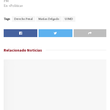
PM
En «Política»
Tags:
Derecho Penal
Matías Delgado
UJMD
Relacionado
Noticias