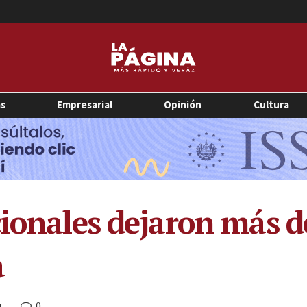
as
Empresarial
Opinión
Cultura
cionales dejaron más d
a
0
M