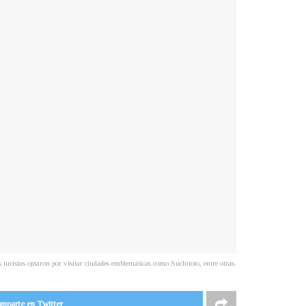
 turistas optaron por visitar ciudades emblemáticas como Suchitoto, entre otras.
mparte en Twitter