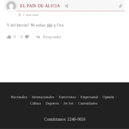
EL PAIS DE ALICIA
2 años atrás
Y del bitcoin? Ni señas, jijiji q Oso
0
0
Responder
Nacionales
Internacionales
Entrevistas
Empresarial
Opinión
Cultura
Deportes
Jet Set
Curiosidades
Contáctanos: 2246-0616