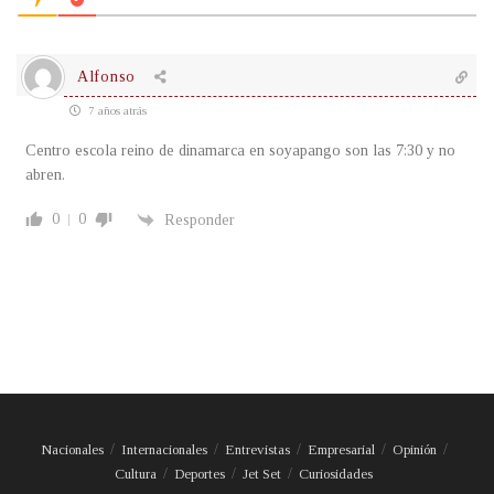
Alfonso
7 años atrás
Centro escola reino de dinamarca en soyapango son las 7:30 y no
abren.
0
0
Responder
Nacionales
Internacionales
Entrevistas
Empresarial
Opinión
Cultura
Deportes
Jet Set
Curiosidades