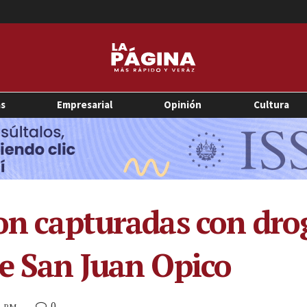
as
Empresarial
Opinión
Cultura
ron capturadas con dro
de San Juan Opico
0
21 PM