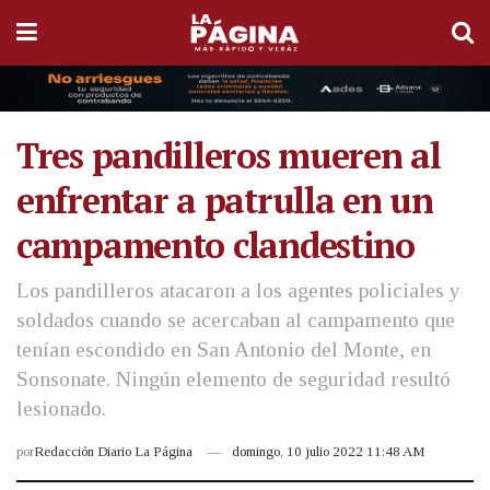
Tres pandilleros mueren al
enfrentar a patrulla en un
campamento clandestino
Los pandilleros atacaron a los agentes policiales y
soldados cuando se acercaban al campamento que
tenían escondido en San Antonio del Monte, en
Sonsonate. Ningún elemento de seguridad resultó
lesionado.
por
Redacción Diario La Página
domingo, 10 julio 2022 11:48 AM