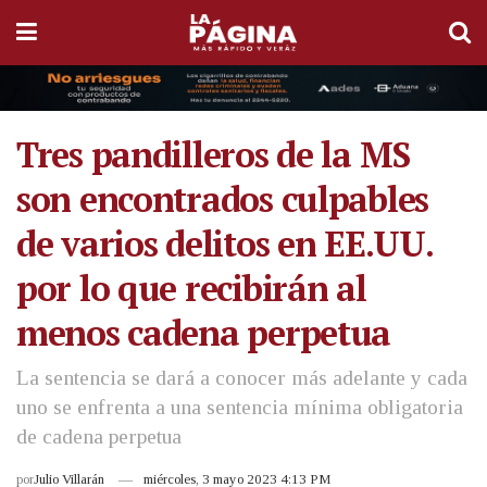
Tres pandilleros de la MS
son encontrados culpables
de varios delitos en EE.UU.
por lo que recibirán al
menos cadena perpetua
La sentencia se dará a conocer más adelante y cada
uno se enfrenta a una sentencia mínima obligatoria
de cadena perpetua
por
Julio Villarán
miércoles, 3 mayo 2023 4:13 PM