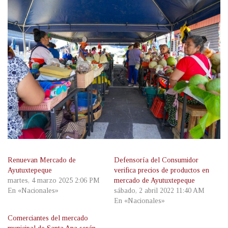
Renuevan Mercado de
Defensoría del Consumidor
Ayutuxtepeque
verifica precios de productos en
martes, 4 marzo 2025 2:06 PM
mercado de Ayutuxtepeque
En «Nacionales»
sábado, 2 abril 2022 11:40 AM
En «Nacionales»
Comerciantes del mercado