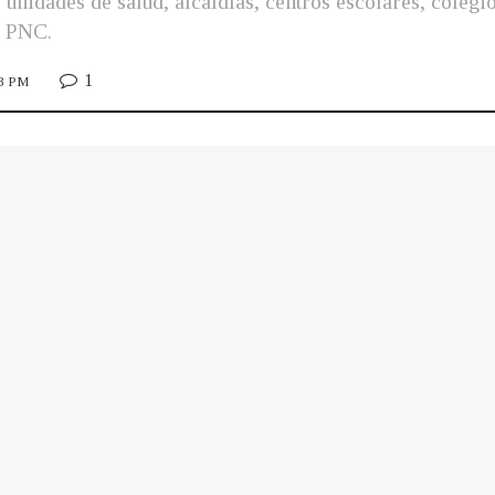
, unidades de salud, alcaldías, centros escolares, colegi
a PNC.
1
13 PM