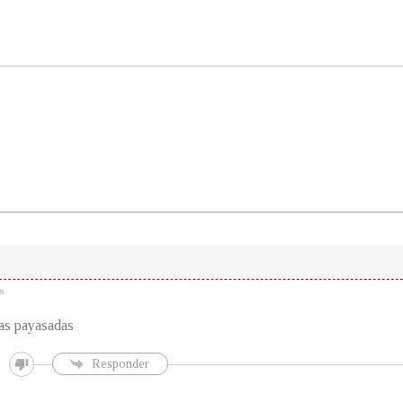
s
as payasadas
Responder