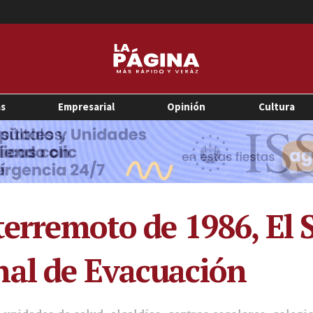
as
Empresarial
Opinión
Cultura
terremoto de 1986, El 
nal de Evacuación