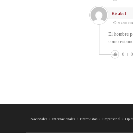
Risabel
6 años atrá
El hombre pe
como estamos
0
0
Nacionales
Internacionales
Entrevistas
Empresarial
Opin