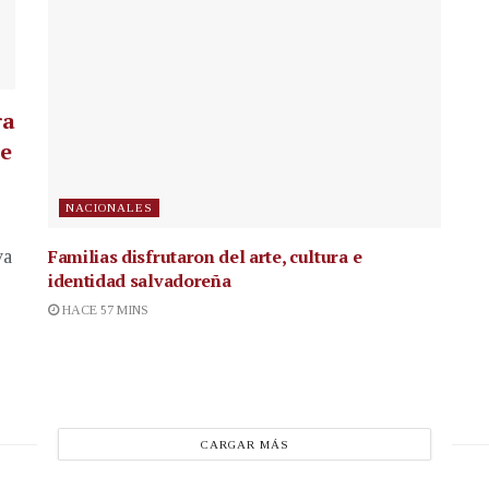
ra
te
NACIONALES
Familias disfrutaron del arte, cultura e
va
identidad salvadoreña
HACE 57 MINS
CARGAR MÁS