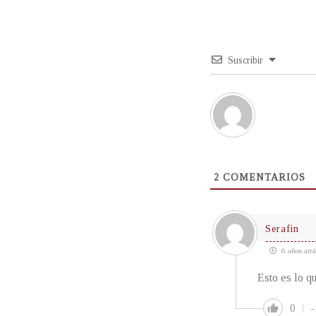
Suscribir
2
COMENTARIOS
Serafìn
6 años atrá
Esto es lo q
0
-