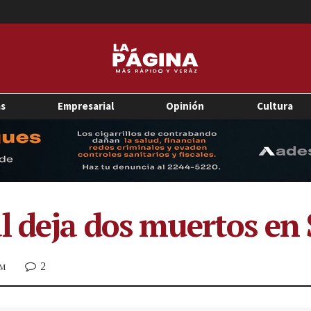
as
Empresarial
Opinión
Cultura
l deja dos muertos en
2
AM