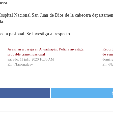
beza.
ospital Nacional San Juan de Dios de la cabecera departamenta
da.
edia pasional. Se investiga al respecto.
Asesinan a pareja en Ahuachapán; Policía investiga
Reporta
probable crimen pasional
de sem
sábado, 11 julio 2020 10:38 AM
doming
En «Nacionales»
En «Na