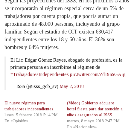
Según las proyecciones del ISSS, en los próximos 5 años
se incorporarán al régimen especial cerca de un 5% de
trabajadores por cuenta propia, que podría sumar un
aproximado de 48,000 personas, incluyendo al grupo
familiar. Según el estudio de OIT existen 630,417
independientes entre los 18 y 60 años. El 36% son
hombres y 64% mujeres.
El Lic. Edgar Gómez Reyes, abogado de profesión, es la
primera persona en inscribirse al régimen de
#TrabajadoresIndependientes
pic.twitter.com/Zd19nSGAig
— ISSS (@isss_gob_sv)
May 2, 2018
El nuevo régimen para
(Video) Gobierno adquiere
trabajadores independientes
hotel Siesta para dar atención a
lunes, 5 febrero 2018 5:14 PM
niños asegurados al ISSS
En «Opinión»
martes, 8 mayo 2018 2:47 PM
En «Nacionales»