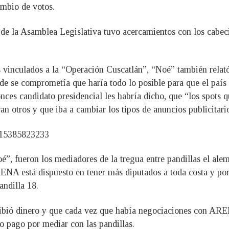
ambio de votos.
de la Asamblea Legislativa tuvo acercamientos con los cabeci
os vinculados a la “Operación Cuscatlán”, “Noé” también relat
e se comprometía que haría todo lo posible para que el país
tonces candidato presidencial les habría dicho, que “los spot
ran otros y que iba a cambiar los tipos de anuncios publicitari
3315385823233
, fueron los mediadores de la tregua entre pandillas el alem
ENA está dispuesto en tener más diputados a toda costa y po
andilla 18.
cibió dinero y que cada vez que había negociaciones con ARE
o pago por mediar con las pandillas.