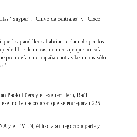
llas “Snyper”, “Chivo de centrales” y “Cisco
ó que los pandilleros habrían reclamado por los
 quede libre de maras, un mensaje que no caía
s que promovía en campaña contras las maras sólo
os”.
án Paolo Lüers y el exguerrillero, Raúl
r ese motivo acordaron que se entregaran 225
NA y el FMLN, él hacía su negocio a parte y