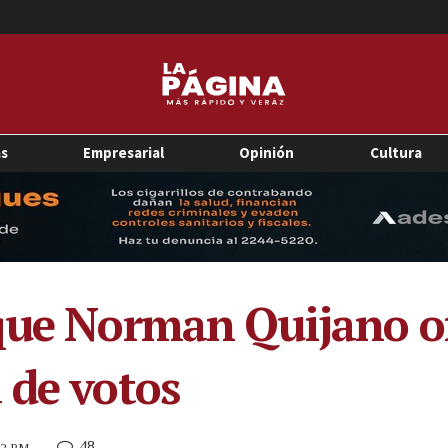
as
Empresarial
Opinión
Cultura
que Norman Quijano of
 de votos
48
:32 PM