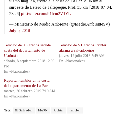
Sismo mag. 3.6, frente a la costa de La Paz. A 36 km al
suroeste de Estero de Jaltepeque. Prof. 35 km. [2018-07-04,
23:26]
pic.twitter.com/P1lcm2V1YL
— Ministerio de Medio Ambiente (@MedioAmbienteSV)
July 5, 2018
Temblor de 3.6 grados sacude
Temblor de 5.1 grados Richter
costa del departamento de
alarma a salvadoreños
Usulután
jueves, 12 julio 2018 5:49 AM
sábado, 8 septiembre 2018 12:00
En «Nacionales»
PM
En «Nacionales»
Reportan temblor en la costa
del departamento de La Paz
martes, 26 febrero 2019 7:19 AM
En «Nacionales»
Tags:
El Salvador
MARN
Richter
temblor