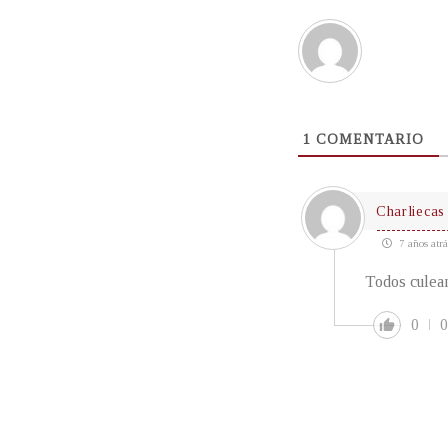
1
COMENTARIO
Charliecas
7 años atrá
Todos culean
0
0