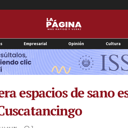
as
Empresarial
Opinión
Cultura
nera espacios de sano 
 Cuscatancingo
2
3 11:44 AM