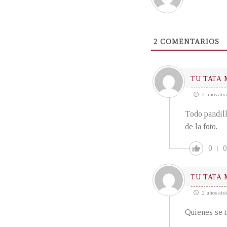
2
COMENTARIOS
TU TATA
2 años atrá
Todo pandill
de la foto.
0
0
TU TATA
2 años atrá
Quienes se t