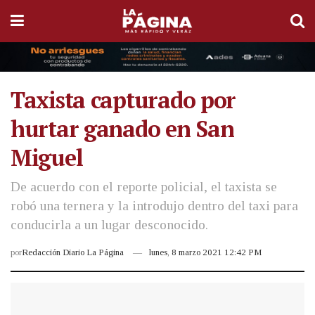
Taxista capturado por
hurtar ganado en San
Miguel
De acuerdo con el reporte policial, el taxista se
robó una ternera y la introdujo dentro del taxi para
conducirla a un lugar desconocido.
por
Redacción Diario La Página
lunes, 8 marzo 2021 12:42 PM