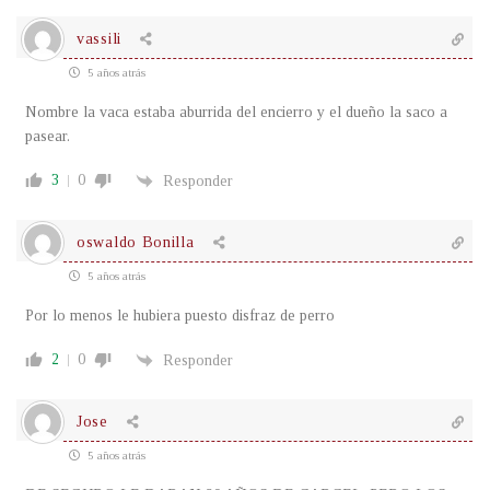
vassili
5 años atrás
Nombre la vaca estaba aburrida del encierro y el dueño la saco a
pasear.
3
0
Responder
oswaldo Bonilla
5 años atrás
Por lo menos le hubiera puesto disfraz de perro
2
0
Responder
Jose
5 años atrás