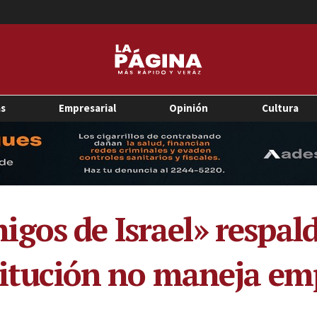
as
Empresarial
Opinión
Cultura
os de Israel» respalda
stitución no maneja em