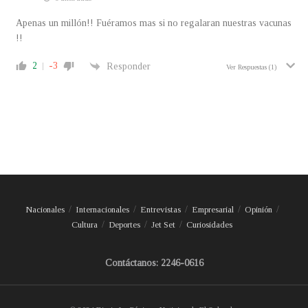
Apenas un millón!! Fuéramos mas si no regalaran nuestras vacunas
!!
2
-3
Responder
Ver Respuestas
(1)
Nacionales
Internacionales
Entrevistas
Empresarial
Opinión
Cultura
Deportes
Jet Set
Curiosidades
Contáctanos: 2246-0616