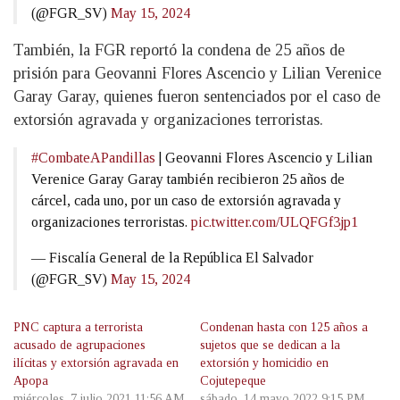
(@FGR_SV)
May 15, 2024
También, la FGR reportó la condena de 25 años de
prisión para Geovanni Flores Ascencio y Lilian Verenice
Garay Garay, quienes fueron sentenciados por el caso de
extorsión agravada y organizaciones terroristas.
#CombateAPandillas
| Geovanni Flores Ascencio y Lilian
Verenice Garay Garay también recibieron 25 años de
cárcel, cada uno, por un caso de extorsión agravada y
organizaciones terroristas.
pic.twitter.com/ULQFGf3jp1
— Fiscalía General de la República El Salvador
(@FGR_SV)
May 15, 2024
PNC captura a terrorista
Condenan hasta con 125 años a
acusado de agrupaciones
sujetos que se dedican a la
ilícitas y extorsión agravada en
extorsión y homicidio en
Apopa
Cojutepeque
miércoles, 7 julio 2021 11:56 AM
sábado, 14 mayo 2022 9:15 PM