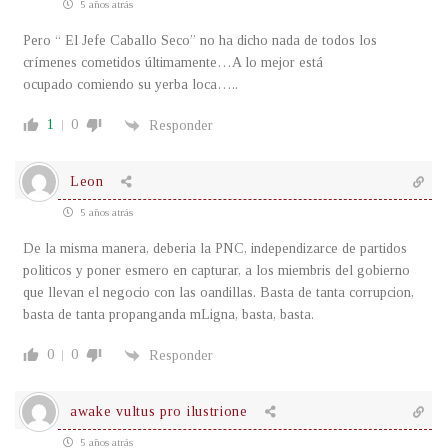
5 años atrás
Pero “ El Jefe Caballo Seco” no ha dicho nada de todos los
crímenes cometidos últimamente…A lo mejor está
ocupado comiendo su yerba loca…..
1
0
Responder
Leon
5 años atrás
De la misma manera, deberia la PNC, independizarce de partidos
politicos y poner esmero en capturar, a los miembris del gobierno
que llevan el negocio con las oandillas. Basta de tanta corrupcion,
basta de tanta propanganda mLigna, basta, basta.
0
0
Responder
awake vultus pro ilustrione
5 años atrás