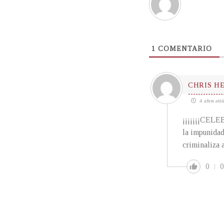
1
COMENTARIO
CHRIS H
4 años atrá
¡¡¡¡¡¡¡CEL
la impunidad
criminaliza 
0
0