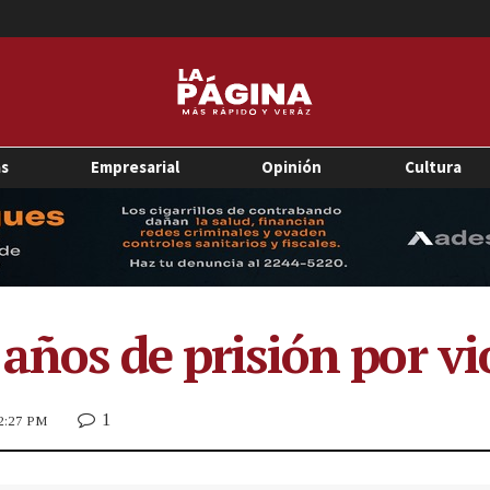
as
Empresarial
Opinión
Cultura
años de prisión por vi
1
 2:27 PM