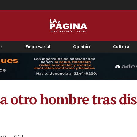
as
Empresarial
Opinión
Cultura
 a otro hombre tras di
1
6 AM