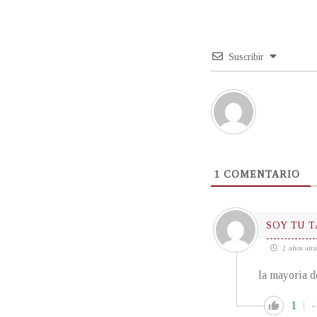
Suscribir
1
COMENTARIO
SOY TU 
2 años atrá
la mayoria d
1
-