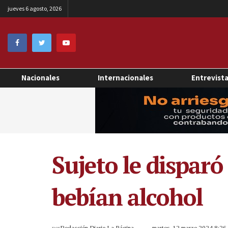
jueves 6 agosto, 2026
Nacionales
Internacionales
Entrevist
Sujeto le disparó
bebían alcohol
por
Redacción Diario La Página
martes, 12 marzo 2024 8:2