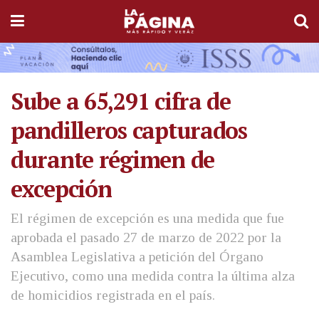
Sube a 65,291 cifra de
pandilleros capturados
durante régimen de
excepción
El régimen de excepción es una medida que fue
aprobada el pasado 27 de marzo de 2022 por la
Asamblea Legislativa a petición del Órgano
Ejecutivo, como una medida contra la última alza
de homicidios registrada en el país.