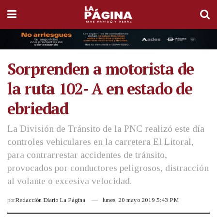
Sorprenden a motorista de
la ruta 102- A en estado de
ebriedad
La División de Tránsito de la PNC realizó este día
controles vehiculares en la carretera El Litoral,
para contrarrestar accidentes de tránsito,
provocados por conductores peligrosos, distracción
al volante o excesiva velocidad.
por
Redacción Diario La Página
lunes, 20 mayo 2019 5:43 PM