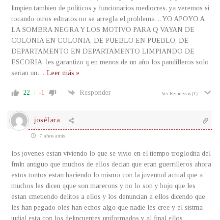
limpien tambien de politicos y funcionarios mediocres, ya veremos si
tocando otros edtratos no se arregla el problema…YO APOYO A
LA SOMBRA NEGRA Y LOS MOTIVO PARA Q VAYAN DE
COLONIA EN COLONIA, DE PUEBLO EN PUEBLO, DE
DEPARTAMENTO EN DEPARTAMENTO LIMPIANDO DE
ESCORIA, les garantizo q en menos de un año los pandilleros solo
serian un
…
Leer más »
22
-1
Responder
Ver Respuestas
(1)
josélara
7 años atrás
los jovenes estan viviendo lo que se vivio en el tiempo troglodita del
fmln antiguo que muchos de ellos decian que eran guerrilleros ahora
estos tontos estan haciendo lo mismo con la juventud actual que a
muchos les dicen qque son marerons y no lo son y hojo que les
estan cmetiendo delitos a ellos y los denuncian a ellos dicendo que
les han pegado oles han echos algo que nadie les cree y el sistma
judial esta con los delincuentes uniformados y al final ellos