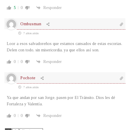
5
0
Responder
Ombusman
7 años atrás
Loor a esos salvadoreños que estamos cansados de estas escorias.
Delen con todo, sin misericordia, ya que ellos así son.
0
0
Responder
Pochote
7 años atrás
Ya que andan por san Jorge, pasen por El Tránsito. Dios les dé
Fortaleza y Valentía.
0
0
Responder