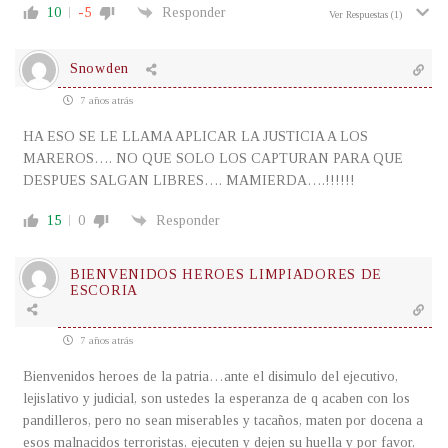
10
-5
Responder
Ver Respuestas
(1)
Snowden
7 años atrás
HA ESO SE LE LLAMA APLICAR LA JUSTICIA A LOS
MAREROS…. NO QUE SOLO LOS CAPTURAN PARA QUE
DESPUES SALGAN LIBRES…. MAMIERDA….!!!!!!
15
0
Responder
BIENVENIDOS HEROES LIMPIADORES DE
ESCORIA
7 años atrás
Bienvenidos heroes de la patria…ante el disimulo del ejecutivo,
lejislativo y judicial, son ustedes la esperanza de q acaben con los
pandilleros, pero no sean miserables y tacaños, maten por docena a
esos malnacidos terroristas, ejecuten y dejen su huella y por favor,