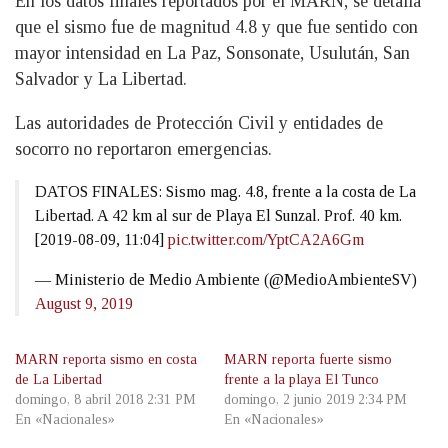
En los datos finales reportados por el MARN, se detalla
que el sismo fue de magnitud 4.8 y que fue sentido con
mayor intensidad en La Paz, Sonsonate, Usulután, San
Salvador y La Libertad.
Las autoridades de Protección Civil y entidades de
socorro no reportaron emergencias.
DATOS FINALES: Sismo mag. 4.8, frente a la costa de La
Libertad. A 42 km al sur de Playa El Sunzal. Prof. 40 km.
[2019-08-09, 11:04]
pic.twitter.com/YptCA2A6Gm
— Ministerio de Medio Ambiente (@MedioAmbienteSV)
August 9, 2019
MARN reporta sismo en costa
MARN reporta fuerte sismo
de La Libertad
frente a la playa El Tunco
domingo, 8 abril 2018 2:31 PM
domingo, 2 junio 2019 2:34 PM
En «Nacionales»
En «Nacionales»