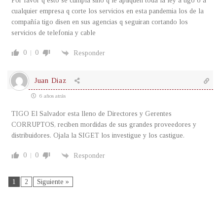
Por favor q esto se cumpla sino q le apliquen toda la ley a tigo o a
cualquier empresa q corte los servicios en esta pandemia los de la
compañía tigo disen en sus agencias q seguiran cortando los
servicios de telefonia y cable
0
0
Responder
Juan Diaz
6 años atrás
TIGO El Salvador esta lleno de Directores y Gerentes
CORRUPTOS, reciben mordidas de sus grandes proveedores y
distribuidores. Ojala la SIGET los investigue y los castigue.
0
0
Responder
1
2
Siguiente »