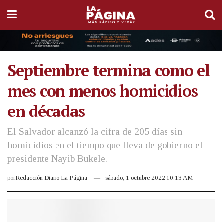
Septiembre termina como el
mes con menos homicidios
en décadas
El Salvador alcanzó la cifra de 205 días sin
homicidios en el tiempo que lleva de gobierno el
presidente Nayib Bukele.
por
Redacción Diario La Página
sábado, 1 octubre 2022 10:13 AM