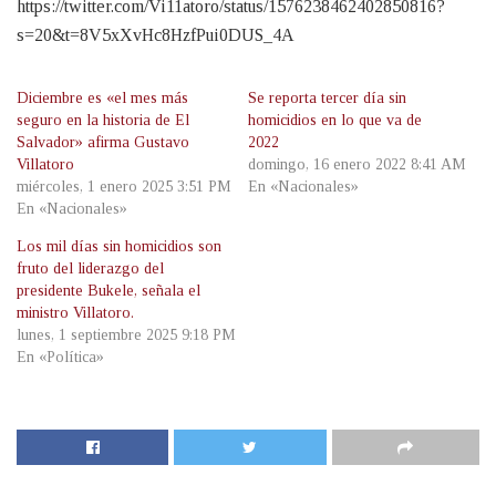
https://twitter.com/Vi11atoro/status/1576238462402850816?
s=20&t=8V5xXvHc8HzfPui0DUS_4A
Diciembre es «el mes más
Se reporta tercer día sin
seguro en la historia de El
homicidios en lo que va de
Salvador» afirma Gustavo
2022
Villatoro
domingo, 16 enero 2022 8:41 AM
miércoles, 1 enero 2025 3:51 PM
En «Nacionales»
En «Nacionales»
Los mil días sin homicidios son
fruto del liderazgo del
presidente Bukele, señala el
ministro Villatoro.
lunes, 1 septiembre 2025 9:18 PM
En «Política»