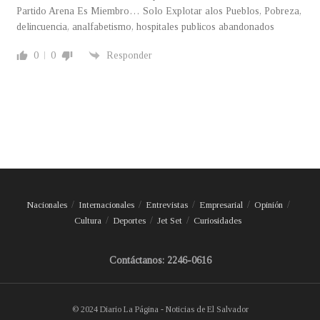
Partido Arena Es Miembro… Solo Explotar alos Pueblos, Pobreza,
delincuencia, analfabetismo, hospitales publicos abandonados
0
0
Responder
Nacionales
Internacionales
Entrevistas
Empresarial
Opinión
Cultura
Deportes
Jet Set
Curiosidades
Contáctanos: 2246-0616
© 2024 Diario La Página - Noticias de El Salvador