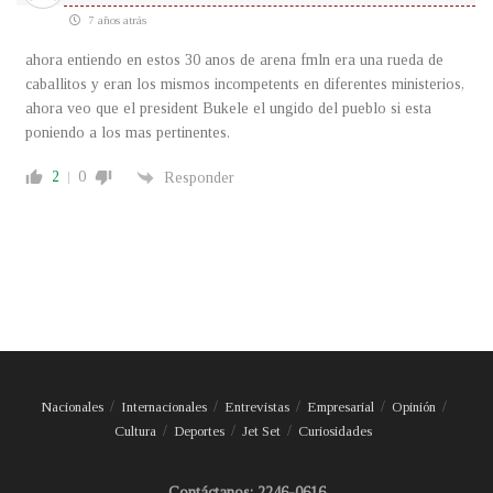
7 años atrás
ahora entiendo en estos 30 anos de arena fmln era una rueda de
caballitos y eran los mismos incompetents en diferentes ministerios,
ahora veo que el president Bukele el ungido del pueblo si esta
poniendo a los mas pertinentes.
2
0
Responder
Nacionales
Internacionales
Entrevistas
Empresarial
Opinión
Cultura
Deportes
Jet Set
Curiosidades
Contáctanos: 2246-0616