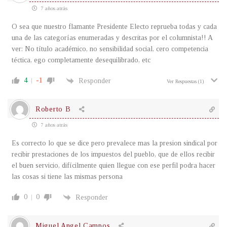
7 años atrás
O sea que nuestro flamante Presidente Electo reprueba todas y cada
una de las categorías enumeradas y descritas por el columnista!! A
ver: No título académico, no sensibilidad social, cero competencia
téctica, ego completamente desequilibrado, etc
4
-1
Responder
Ver Respuestas
(1)
Roberto B
7 años atrás
Es correcto lo que se dice pero prevalece mas la presion sindical por
recibir prestaciones de los impuestos del pueblo, que de ellos recibir
el buen servicio, difícilmente quien llegue con ese perfil podra hacer
las cosas si tiene las mismas persona
0
0
Responder
Miguel Angel Campos