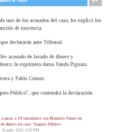
mparte en Twitter
a uno de los acusados del caso, les explicó los
unción de inocencia.
n que declararán ante Tribunal.
é» acusado de lavado de dinero y
dinero; la exprimera dama Vanda Pignato.
errera y Pablo Gómez.
queo Público”, que contendrá la declaración
 a juicio a 10 vinculados con Mauricio Funes en
 de dinero en caso ‘Saqueo Público’
, 26 julio 2022 3:39 PM