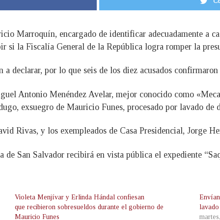
Co
uricio Marroquín, encargado de identificar adecuadamente a cad
ir si la Fiscalía General de la República logra romper la pres
an a declarar, por lo que seis de los diez acusados confirmaro
Miguel Antonio Menéndez Avelar, mejor conocido como «Mecaf
dugo, exsuegro de Mauricio Funes, procesado por lavado de 
avid Rivas, y los exempleados de Casa Presidencial, Jorge H
a de San Salvador recibirá en vista pública el expediente “Sa
Violeta Menjívar y Erlinda Hándal confiesan
Envían
que recibieron sobresueldos durante el gobierno de
lavado
Mauricio Funes
martes