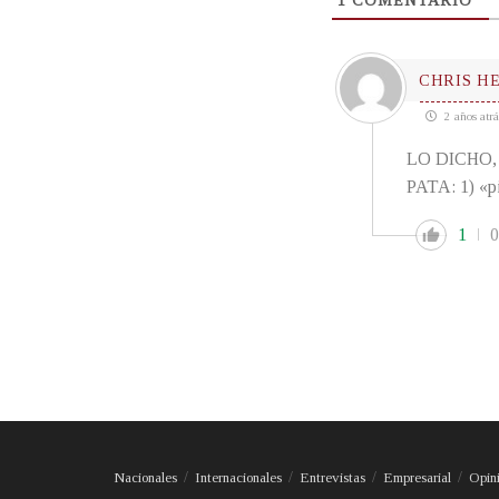
1
COMENTARIO
CHRIS H
2 años atrá
LO DICHO
PATA: 1) «p
1
0
Nacionales
Internacionales
Entrevistas
Empresarial
Opin