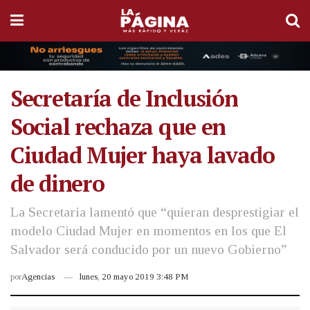
Secretaría de Inclusión
Social rechaza que en
Ciudad Mujer haya lavado
de dinero
La Secretaria lamentó que “quieran desprestigiar el
modelo Ciudad Mujer en momentos en los que El
Salvador será conducido por un nuevo Gobierno”
por
Agencias
lunes, 20 mayo 2019 3:48 PM