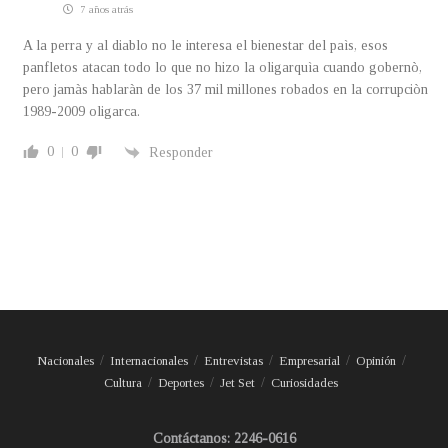
7 años atrás
A la perra y al diablo no le interesa el bienestar del paìs, esos
panfletos atacan todo lo que no hizo la oligarquìa cuando gobernò,
pero jamàs hablaràn de los 37 mil millones robados en la corrupciòn
1989-2009 oligarca.
0
0
Responder
Nacionales
Internacionales
Entrevistas
Empresarial
Opinión
Cultura
Deportes
Jet Set
Curiosidades
Contáctanos: 2246-0616