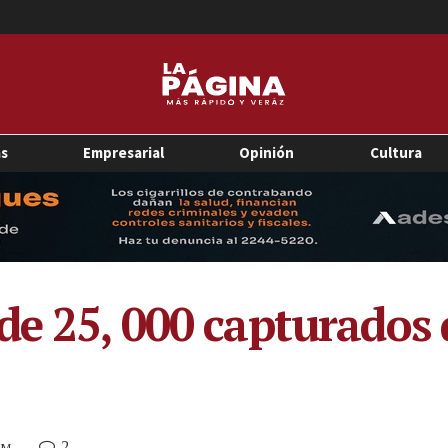
as
Empresarial
Opinión
Cultura
de 25, 000 capturado
2
AM