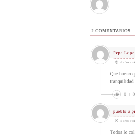
2
COMENTARIOS
Pepe Lope
4 años atrá
Que bueno qu
tranquilidad.
0
0
pueblo a p
4 años atrá
Todos lo col