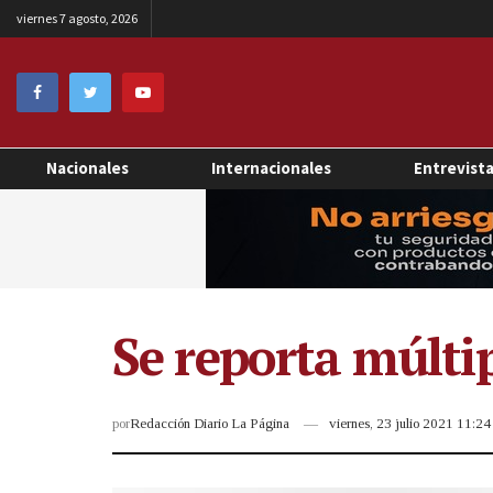
viernes 7 agosto, 2026
Nacionales
Internacionales
Entrevist
Se reporta múlti
por
Redacción Diario La Página
viernes, 23 julio 2021 11:2