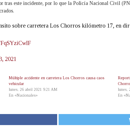
tor tras este incidente, por lo que la Policía Nacional Civil (P
crados.
ánsito sobre carretera Los Chorros kilómetro 17, en di
om/FqSYziCwIF
3, 2021
Múltiple accidente en carretera Los Chorros causa caos
Reporta
vehicular
Chorr
lunes, 26 abril 2021 9:21 AM
lunes,
En «Nacionales»
En «Na