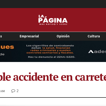
as
Empresarial
Opinión
Cultura
ple accidente en carre
2
4 AM