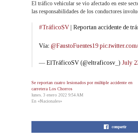
El tráfico vehicular se vio afectado en este sec
las responsabilidades de los conductores involu
#TráficoSV
| Reportan accidente de tr
Vía:
@FaustoFuentes19
pic.twitter.c
— ElTráficoSV (@eltraficosv_)
July 2
Se reportan cuatro lesionados por múltiple accidente en
carretera Los Chorros
lunes, 3 enero 2022 9:54 AM
En «Nacionales»
compartir