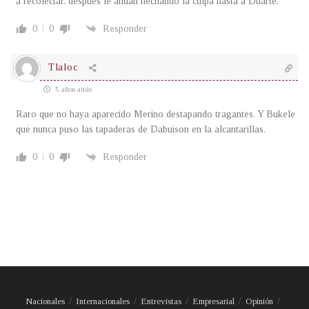
a recolectar. después le andan hechando la culpa hasta a Duarte.
0
0
Responder
Tlaloc
5 años atrás
Raro que no haya aparecido Merino destapando tragantes. Y Bukele
que nunca puso las tapaderas de Dabuison en la alcantarillas.
0
0
Responder
Nacionales
Internacionales
Entrevistas
Empresarial
Opinión