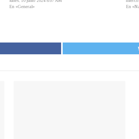
lunes, 10 junio 2024 8:07 AM
miérco
En «General»
En «Na