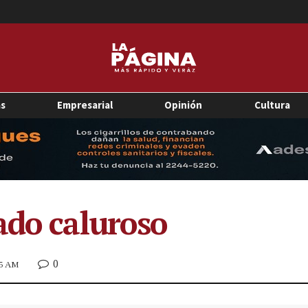
as
Empresarial
Opinión
Cultura
ado caluroso
0
05 AM