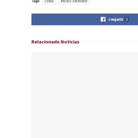
Tags:
clima
Medio Ambiente
compartir
3
Relacionado
Noticias