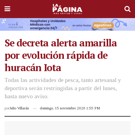
Se decreta alerta amarilla
por evolución rápida de
huracán Iota
Todas las actividades de pesca, tanto artesanal y
deportiva serán restringidas a partir del lunes,
hasta nuevo aviso.
por
Julio Villarán
domingo, 15 noviembre 2020 1:55 PM