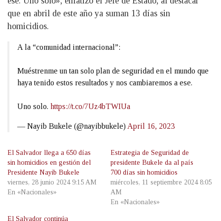
ese. Uno solo», enfatizó el Jefe de Estado, al destacar
que en abril de este año ya suman 13 días sin
homicidios.
A la “comunidad internacional”:
Muéstrenme un tan solo plan de seguridad en el mundo que
haya tenido estos resultados y nos cambiaremos a ese.
Uno solo.
https://t.co/7Uz4bTWIUa
— Nayib Bukele (@nayibbukele)
April 16, 2023
El Salvador llega a 650 días
Estrategia de Seguridad de
sin homicidios en gestión del
presidente Bukele da al país
Presidente Nayib Bukele
700 días sin homicidios
viernes, 28 junio 2024 9:15 AM
miércoles, 11 septiembre 2024 8:05
En «Nacionales»
AM
En «Nacionales»
El Salvador continúa