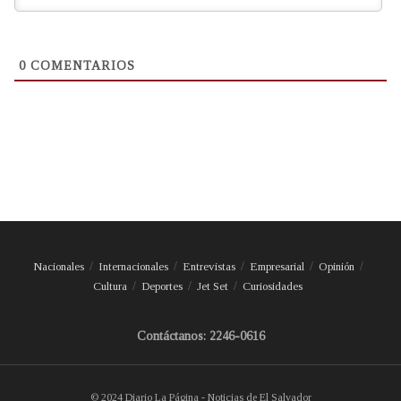
0
COMENTARIOS
Nacionales
Internacionales
Entrevistas
Empresarial
Opinión
Cultura
Deportes
Jet Set
Curiosidades
Contáctanos: 2246-0616
© 2024 Diario La Página - Noticias de El Salvador