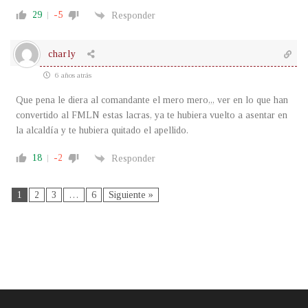
29
-5
Responder
charly
6 años atrás
Que pena le diera al comandante el mero mero,,, ver en lo que han
convertido al FMLN estas lacras, ya te hubiera vuelto a asentar en
la alcaldía y te hubiera quitado el apellido.
18
-2
Responder
1
2
3
…
6
Siguiente »