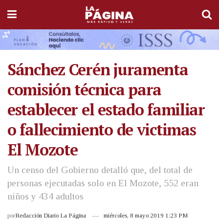
Sánchez Cerén juramenta
comisión técnica para
establecer el estado familiar
o fallecimiento de victimas
El Mozote
Un censo del Gobierno detalló que, del total de
personas ejecutadas solo en El Mozote, 552 eran
niños y 434 adultos
por
Redacción Diario La Página
miércoles, 8 mayo 2019 1:23 PM