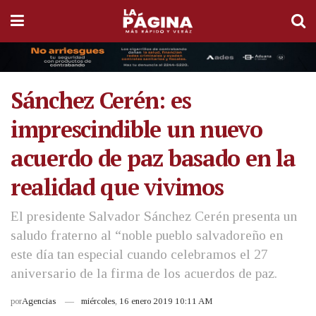
Sánchez Cerén: es
imprescindible un nuevo
acuerdo de paz basado en la
realidad que vivimos
El presidente Salvador Sánchez Cerén presenta un
saludo fraterno al “noble pueblo salvadoreño en
este día tan especial cuando celebramos el 27
aniversario de la firma de los acuerdos de paz.
por
Agencias
miércoles, 16 enero 2019 10:11 AM