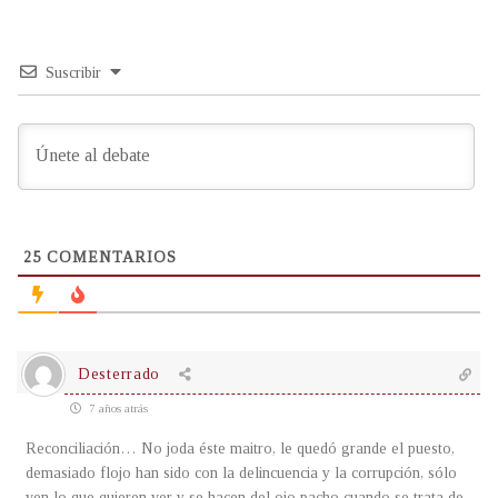
Suscribir
25
COMENTARIOS
Desterrado
7 años atrás
Reconciliación… No joda éste maitro, le quedó grande el puesto,
demasiado flojo han sido con la delincuencia y la corrupción, sólo
ven lo que quieren ver y se hacen del ojo pacho cuando se trata de