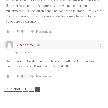
¿Nuevos acuerdos de paz????? ¿Que acaso estamos en guerra?????
Un acuerdo de paz se da entre dos partes que contienden
militarmente… ¿Con quien tiene una contienda militar el FMLN?????
Con los mareros no, ellos son sus aliados y mas fieles votantes.
Todo esto es carburo.
0
0
Responder
Chespirito
7 años atrás
Democracia….Lo dice quien se hizo en la olla de leche, mejor
vayase a dormir Sr. Presidente….No joda!!!!
0
0
Responder
« Anterior
1
2
3